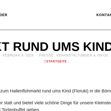
DER
KONTA
 RUND UMS KIND
FEBRUAR 9, 2024
PRESSE
,
VERANSTALTUNGEN & INFOS
STARTSEITE
 zum Hallenflohmarkt rund ums Kind (Floruki) in die Bör
ahr statt und bietet viele schöne Dinge für unsere Klein
 Tortenbuffet geben.