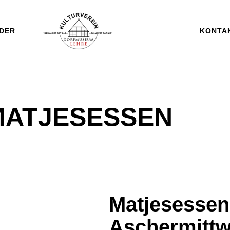
DER
KONTA
MATJESESSEN
Matjesesse
Aschermitt