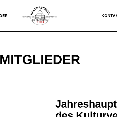
DER
KONTA
MITGLIEDER
Jahreshaup
des Kulturve